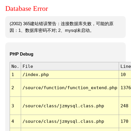
Database Error
(2002) 365建站错误警告：连接数据库失败，可能的原
因：1、数据库密码不对; 2、mysql未启动。
PHP Debug
No.
File
Line
1
/index.php
10
2
/source/function/function_extend.php
1376
3
/source/class/jzmysql.class.php
248
4
/source/class/jzmysql.class.php
170